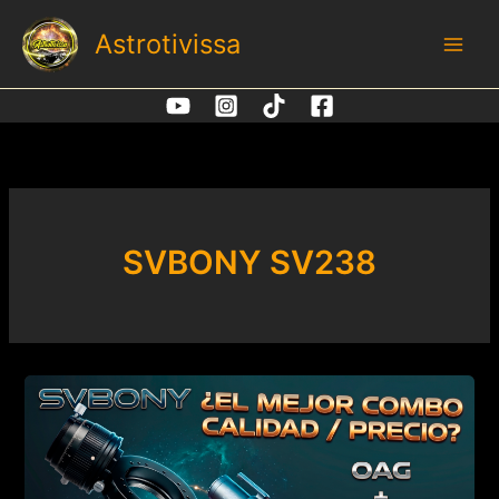
Ir
Astrotivissa
al
contenido
SVBONY SV238