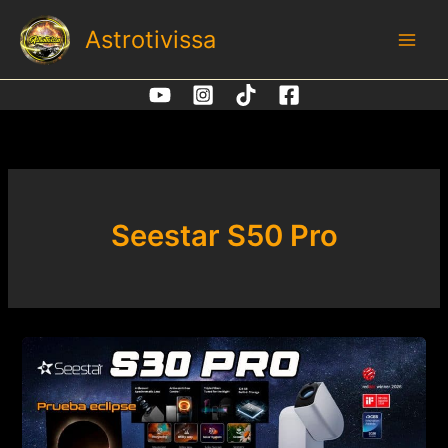
Ir
Astrotivissa
al
contenido
Seestar S50 Pro