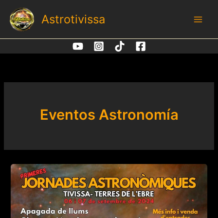
Ir
Astrotivissa
al
contenido
Eventos Astronomía