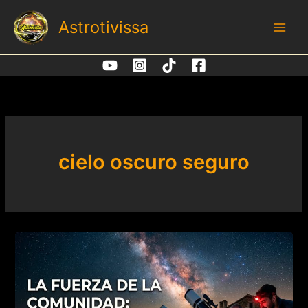
Ir
Astrotivissa
al
contenido
cielo oscuro seguro