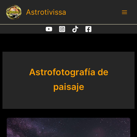
Ir
Astrotivissa
al
contenido
Astrofotografía de
paisaje